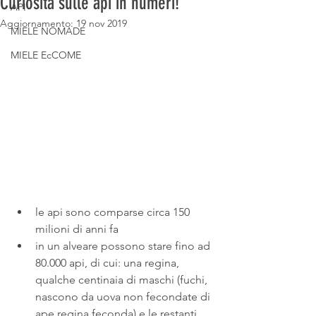
Curiosità sulle api in numeri!
API
Aggiornamento:
19 nov 2019
MIELE NOMADE
MIELE EcCOME
le api sono comparse circa 150 
milioni di anni fa
in un alveare possono stare fino ad 
80.000 api, di cui: una regina, 
qualche centinaia di maschi (fuchi, 
nascono da uova non fecondate di 
ape regina feconda) e le restanti 