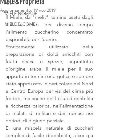
Miele&Proprietà
API
Aggiornamento:
19 nov 2019
MIELE NOMADE
Il Miele, da "melit", temine usato dagli 
MIELE EcCOME
Ittili, è stato per diverso tempo 
l'alimento zuccherino concentrato 
disponibile per l'uomo.
Storicamente utilizzato nella 
preparazione di dolci arricchiti con 
frutta secca e spezie, soprattutto 
d'origine araba, il miele per il suo 
apporto in termini energetici, è sempre 
stato apprezzato in particolare nel Nord 
e Centro Europa per via del clima più 
freddo, ma anche per la sua digeribilità 
e ricchezza calorica, nell'alimentazione 
di malati, di militari e dai monaci nei 
periodi di digiuno parziale.
E' una miscela naturale di zuccheri 
semplici di facile digeribilità, a cui già 