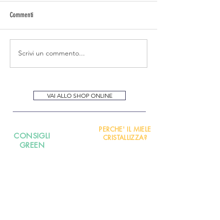
Commenti
Tra Riconoscimenti e gr
Scrivi un commento...
Il segreto per un’abbronzatura
perfetta e sicura: la routine in 3
step Le Api di Papà
VAI ALLO SHOP ONLINE
PERCHE' IL MIELE
CONSIGLI
CRISTALLIZZA?
GREEN
CONTATTI