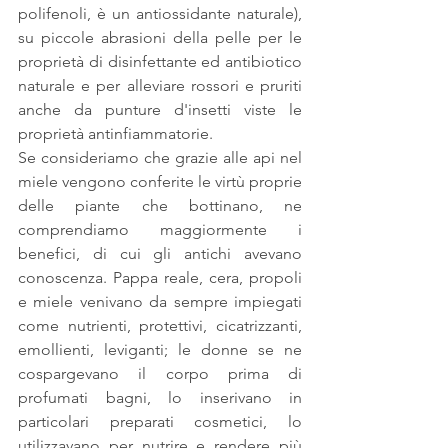
polifenoli, è un antiossidante naturale), 
su piccole abrasioni della pelle per le 
proprietà di disinfettante ed antibiotico 
naturale e per alleviare rossori e pruriti 
anche da punture d'insetti viste le 
proprietà antinfiammatorie.
Se consideriamo che grazie alle api nel 
miele vengono conferite le virtù proprie 
delle piante che bottinano, ne 
comprendiamo maggiormente i 
benefici, di cui gli antichi avevano 
conoscenza. Pappa reale, cera, propoli 
e miele venivano da sempre impiegati 
come nutrienti, protettivi, cicatrizzanti, 
emollienti, leviganti; le donne se ne 
cospargevano il corpo prima di 
profumati bagni, lo inserivano in 
particolari preparati cosmetici, lo 
utilizzavano per nutrire e rendere più 