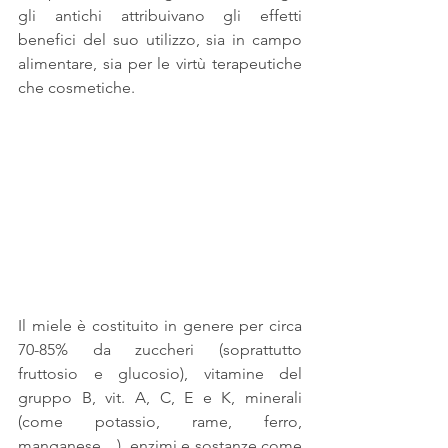
gli antichi attribuivano gli effetti 
benefici del suo utilizzo, sia in campo 
alimentare, sia per le virtù terapeutiche 
che cosmetiche.
Il miele è costituito in genere per circa 
70-85% da zuccheri (soprattutto 
fruttosio e glucosio), vitamine del 
gruppo B, vit. A, C, E e K, minerali 
(come potassio, rame, ferro, 
manganese,...), enzimi e sostanze come 