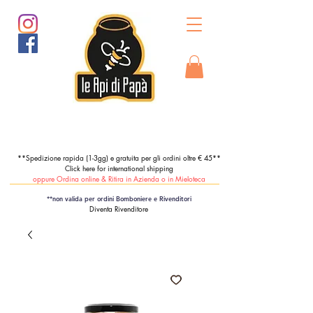
**Spedizione rapida (1-3gg) e gratuita per gli ordini oltre € 45**
Click here for international shipping
oppure Ordina online & Ritira in Azienda o in Mieloteca
**non valida per ordini Bomboniere e Rivenditori
Diventa Rivenditore