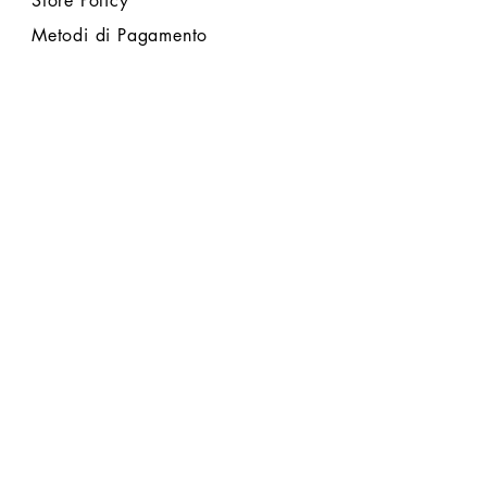
Store Policy
Metodi di Pagamento
FOLLOW US
CLICCA QUI per un pagamento rapido
con CARTA o PAYPAL