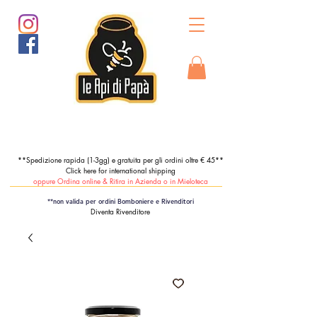
**Spedizione rapida (1-3gg) e gratuita per gli ordini oltre € 45**
Click here for international shipping
oppure Ordina online & Ritira in Azienda o in Mieloteca
**non valida per ordini Bomboniere e Rivenditori
Diventa Rivenditore