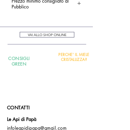
Prezzo minimo consigliato al
ambiente (non occorre
Pubblico
tenerlo in frigorifero). Tenere
lontano da fonti dirette di luce e
€ 13,00 - 300 gr
calore.
Termine minimo di conservazione
VAI ALLO SHOP ONLINE
24 mesi (riportato in etichetta).
PERCHE' IL MIELE
CONSIGLI
CRISTALLIZZA?
GREEN
CONTATTI
Le Api di Papà
infoleapidipapa@gmail.com