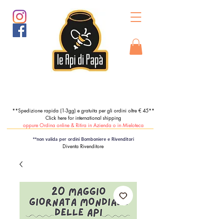
**Spedizione rapida (1-3gg) e gratuita per gli ordini oltre € 45**
Click here for international shipping
oppure Ordina online & Ritira in Azienda o in Mieloteca
**non valida per ordini Bomboniere e Rivenditori
Diventa Rivenditore