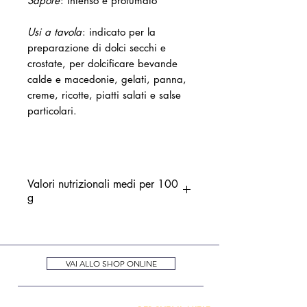
Sapore
: intenso e profumato
Usi a tavola
: indicato per la
preparazione di dolci secchi e
crostate, per dolcificare bevande
calde e macedonie, gelati, panna,
creme, ricotte, piatti salati e salse
particolari.
Valori nutrizionali medi per 100
g
Valore energetico 1288 kJ /
303 kcal
Grassi 0,1 g di cui acidi grassi
VAI ALLO SHOP ONLINE
saturi 0,0 g
Carboidrati 75,2 g di cui zuccheri
73,7 g