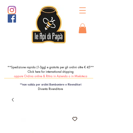
**Spedizione rapida (1-3gg) e gratuita per gli ordini oltre € 45**
Click here for international shipping
oppure Ordina online & Ritira in Azienda o in Mieloteca
**non valida per ordini Bomboniere e Rivenditori
Diventa Rivenditore