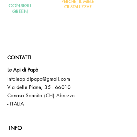
PERCHE' IL MIELE
CONSIGLI
Proteine 0,5 g
CRISTALLIZZA?
GREEN
Sale 0,01 g
Fibra alimentare 0,0 g
CONTATTI
Le Api di Papà
infoleapidipapa@gmail.com
Via delle Piane,
35 - 66010
Canosa Sannita (CH) Abruzzo
- ITALIA
INFO