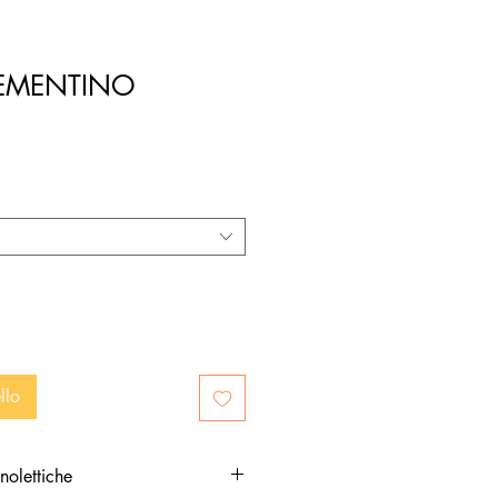
CLEMENTINO
zo
llo
nolettiche