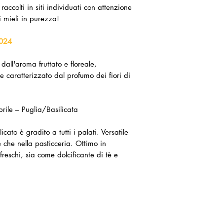
 raccolti in siti individuati con attenzione
i mieli in purezza!
2024
dall'aroma fruttato e floreale,
 e caratterizzato dal profumo dei fiori di
rile – Puglia/Basilicata
icato è gradito a tutti i palati. Versatile
te che nella pasticceria. Ottimo in
eschi, sia come dolcificante di tè e