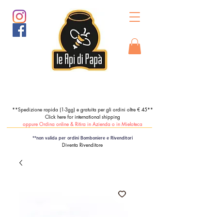
**Spedizione rapida (1-3gg) e gratuita per gli ordini oltre € 45**
Click here for international shipping
oppure Ordina online & Ritira in Azienda o in Mieloteca
**non valida per ordini Bomboniere e Rivenditori
Diventa Rivenditore