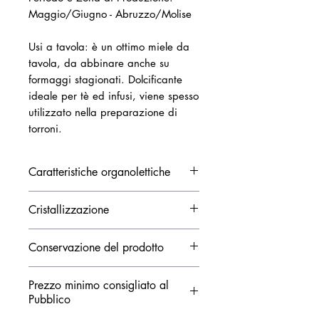
Maggio/Giugno - Abruzzo/Molise
Usi a tavola: è un ottimo miele da
tavola, da abbinare anche su
formaggi stagionati. Dolcificante
ideale per tè ed infusi, viene spesso
utilizzato nella preparazione di
torroni.
Caratteristiche organolettiche
Colore
: oro/ambrato
Cristallizzazione
Odore
: intenso e caratteristico
Sapore
: aromatico, speziato e
Cristallizza in breve tempo
Conservazione del prodotto
gustoso
Conservare a temperatura
Prezzo minimo consigliato al
ambiente (non occorre tenerlo in
Pubblico
frigorifero). Tenere lontano da fonti