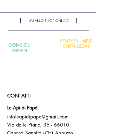
dirette di luce e calore.
€ 2,20 - 45 gr / € 4,50 - 250 gr
Termine minimo di conservazione
/ € 7,50 - 500 gr
36 mesi (riportato in etichetta).
VAI ALLO SHOP ONLINE
PERCHE' IL MIELE
CONSIGLI
CRISTALLIZZA?
GREEN
CONTATTI
Le Api di Papà
infoleapidipapa@gmail.com
Via delle Piane,
35 - 66010
Canosa Sannita (CH) Abruzzo