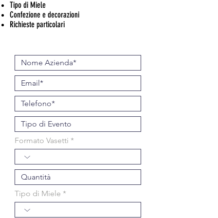
Tipo di Miele
Confezione e decorazioni
Richieste particolari
Formato Vasetti
Tipo di Miele