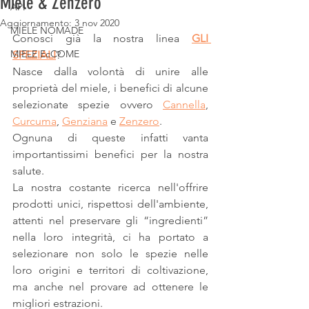
Miele & Zenzero
API
Aggiornamento:
3 nov 2020
MIELE NOMADE
Conosci già la nostra linea 
GLI 
MIELE EcCOME
SPEZIALI
?
Nasce dalla volontà di unire alle 
proprietà del miele, i benefici di alcune 
selezionate spezie ovvero 
Cannella
, 
Curcuma
, 
Genziana
 e 
Zenzero
.
Ognuna di queste infatti vanta 
importantissimi benefici per la nostra 
salute.
La nostra costante ricerca nell'offrire 
prodotti unici, rispettosi dell'ambiente, 
attenti nel preservare gli “ingredienti” 
nella loro integrità, ci ha portato a 
selezionare non solo le spezie nelle 
loro origini e territori di coltivazione, 
ma anche nel provare ad ottenere le 
migliori estrazioni.